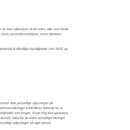
os med udførelsen af din ordre, eller som bistår
d vores serviceleverandører, vores tekniske
rapportering til offentlige myndigheder som SKAT og
 gemmer dine personlige oplysninger på
sforanstaltninger kontrolleres løbende for at
ettigheder som bruger. Vi kan dog ikke garantere
set) risiko for, at andre uberettiget tiltvinger
ersonlige oplysninger på eget ansvar.