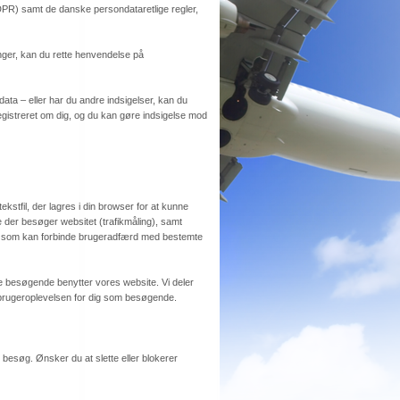
DPR) samt de danske persondataretlige regler,
ninger, kan du rette henvendelse på
 data – eller har du andre indsigelser, kan du
 registreret om dig, og du kan gøre indsigelse mod
ekstfil, der lagres i din browser for at kunne
der besøger websitet (trafikmåling), samt
d, som kan forbinde brugeradfærd med bestemte
 de besøgende benytter vores website. Vi deler
g brugeroplevelsen for dig som besøgende.
t besøg. Ønsker du at slette eller blokerer