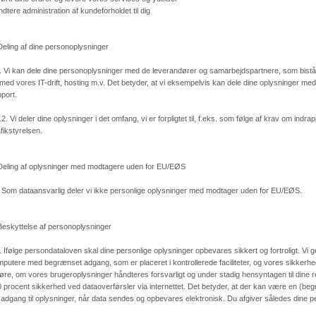
dtere administration af kundeforholdet til dig
Deling af dine personoplysninger
. Vi kan dele dine personoplysninger med de leverandører og samarbejdspartnere, som bistår 
med vores IT-drift, hosting m.v. Det betyder, at vi eksempelvis kan dele dine oplysninger me
port.
.2. Vi deler dine oplysninger i det omfang, vi er forpligtet til, f.eks. som følge af krav om ind
fikstyrelsen.
Deling af oplysninger med modtagere uden for EU/EØS
 Som dataansvarlig deler vi ikke personlige oplysninger med modtager uden for EU/EØS.
Beskyttelse af personoplysninger
. Ifølge persondataloven skal dine personlige oplysninger opbevares sikkert og fortroligt. Vi
putere med begrænset adgang, som er placeret i kontrollerede faciliteter, og vores sikkerhed
øre, om vores brugeroplysninger håndteres forsvarligt og under stadig hensyntagen til dine r
 procent sikkerhed ved dataoverførsler via internettet. Det betyder, at der kan være en (begræn
 adgang til oplysninger, når data sendes og opbevares elektronisk. Du afgiver således dine p