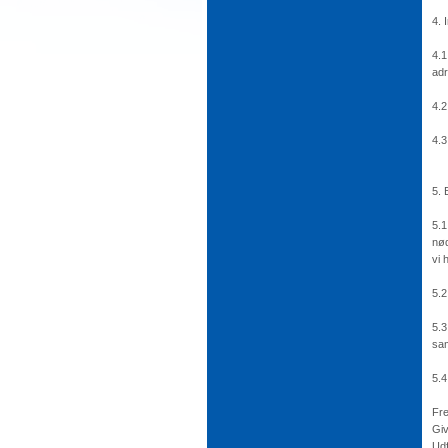
4. 
4.1
adr
4.2
4.3
5. 
5.1
nød
vi 
5.2
5.3
sam
5.4
Fre
Giv
Udf