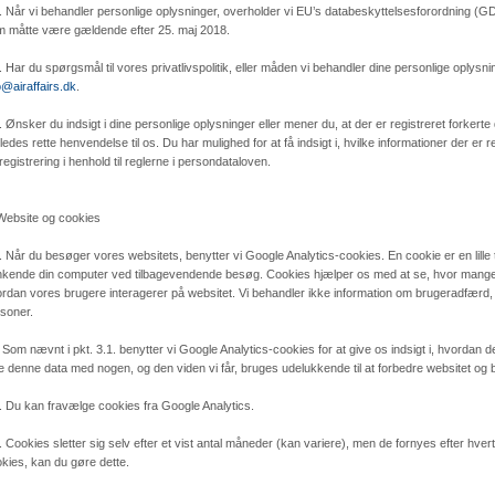
. Når vi behandler personlige oplysninger, overholder vi EU’s databeskyttelsesforordning (G
 måtte være gældende efter 25. maj 2018.
. Har du spørgsmål til vores privatlivspolitik, eller måden vi behandler dine personlige oplys
o@airaffairs.dk
.
. Ønsker du indsigt i dine personlige oplysninger eller mener du, at der er registreret forkerte
eledes rette henvendelse til os. Du har mulighed for at få indsigt i, hvilke informationer der er
registrering i henhold til reglerne i persondataloven.
Website og cookies
. Når du besøger vores websitets, benytter vi Google Analytics-cookies. En cookie er en lille t
kende din computer ved tilbagevendende besøg. Cookies hjælper os med at se, hvor mange 
rdan vores brugere interagerer på websitet. Vi behandler ikke information om brugeradfær
soner.
 Som nævnt i pkt. 3.1. benytter vi Google Analytics-cookies for at give os indsigt i, hvordan
e denne data med nogen, og den viden vi får, bruges udelukkende til at forbedre websitet o
. Du kan fravælge cookies fra Google Analytics.
. Cookies sletter sig selv efter et vist antal måneder (kan variere), men de fornyes efter hver
kies, kan du gøre dette.