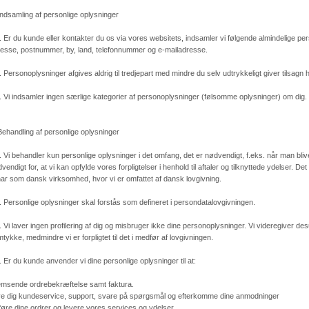
Indsamling af personlige oplysninger
. Er du kunde eller kontakter du os via vores websitets, indsamler vi følgende almindelige p
esse, postnummer, by, land, telefonnummer og e-mailadresse.
. Personoplysninger afgives aldrig til tredjepart med mindre du selv udtrykkeligt giver tilsagn he
. Vi indsamler ingen særlige kategorier af personoplysninger (følsomme oplysninger) om dig.
Behandling af personlige oplysninger
. Vi behandler kun personlige oplysninger i det omfang, det er nødvendigt, f.eks. når man bl
vendigt for, at vi kan opfylde vores forpligtelser i henhold til aftaler og tilknyttede ydelser. Det
har som dansk virksomhed, hvor vi er omfattet af dansk lovgivning.
. Personlige oplysninger skal forstås som defineret i persondatalovgivningen.
. Vi laver ingen profilering af dig og misbruger ikke dine personoplysninger. Vi videregiver de
tykke, medmindre vi er forpligtet til det i medfør af lovgivningen.
. Er du kunde anvender vi dine personlige oplysninger til at:
msende ordrebekræftelse samt faktura.
e dig kundeservice, support, svare på spørgsmål og efterkomme dine anmodninger
øre dine ordrer og levere vores services og ydelser