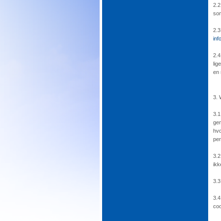
2.2
som
2.3
inf
2.4
lig
en 
3. 
3.1
gen
hvo
per
3.2
ikk
3.3
3.4
coo