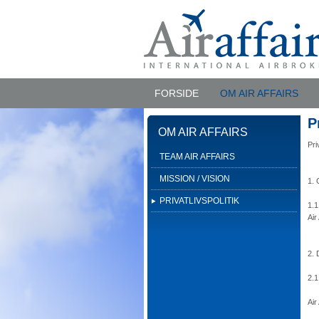
FORSIDE
OM AIR AFFAIRS
P
OM AIR AFFAIRS
Pri
TEAM AIR AFFAIRS
MISSION / VISION
1. 
PRIVATLIVSPOLITIK
1.1
Air
2. 
2.1
Air