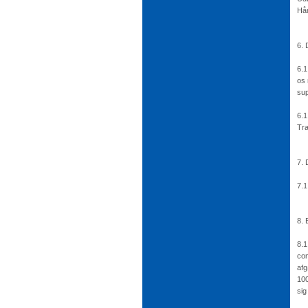
Hån
6. 
6.1
os 
sup
6.1
Tra
7. 
7.1
8. 
8.1
com
afg
100
sig