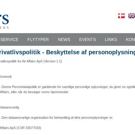
SERVICE
FLYTYPER
NEWS
EVENTS
LINKS
KON
rivatlivspolitik - Beskyttelse af personoplysnin
vatlivspolitik for Air Affairs ApS (Version 1.1)
Generelt
. Denne Persondatapolitik er gældende for samtlige personlige oplysninger, du giver os og/el
 Affairs, eller når du besøger vores hjemmeside.
Dataansvarlig
. Den dataansvarlige organisation for behandling af dine personoplysninger er:
 Affairs ApS (CVR 33077033)